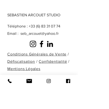
SEBASTIEN ARCOUET STUDIO
Téléphone :
+33 (6) 83 31 07 74
Email :
seb_arcouet@yahoo.fr
Conditions Générales de Vente
/
Défiscalisation
/
Confidentialité
/
Mentions Légales
Une question? Une demande particulière?
Une œuvre que vous ne retrouvez pas
dans celles présentées ici? Remplissez le
formulaire ci-dessous ou contactez-moi
directement par téléphone pour en
discuter!