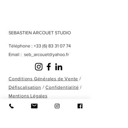
SEBASTIEN ARCOUET STUDIO
Téléphone :
+33 (6) 83 31 07 74
Email :
seb_arcouet@yahoo.fr
Conditions Générales de Vente
/
Défiscalisation
/
Confidentialité
/
Mentions Légales
Une question? Une demande particulière?
Une œuvre que vous ne retrouvez pas
dans celles présentées ici? Remplissez le
formulaire ci-dessous ou contactez-moi
directement par téléphone pour en