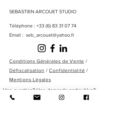
SEBASTIEN ARCOUET STUDIO
Téléphone :
+33 (6) 83 31 07 74
Email :
seb_arcouet@yahoo.fr
Conditions Générales de Vente
/
Défiscalisation
/
Confidentialité
/
Mentions Légales
Une question? Une demande particulière?
Une œuvre que vous ne retrouvez pas
dans celles présentées ici? Remplissez le
formulaire ci-dessous ou contactez-moi
directement par téléphone pour en
discuter!