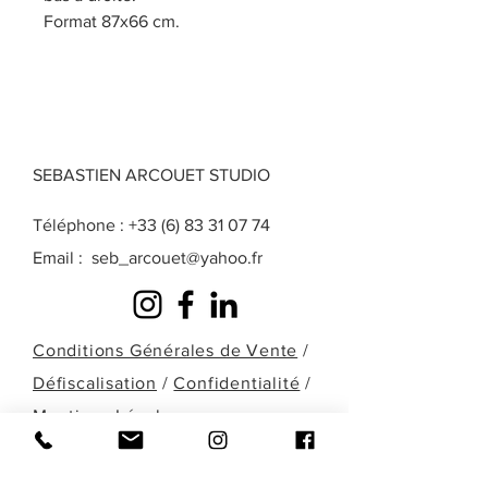
Format 87x66 cm.
SEBASTIEN ARCOUET STUDIO
Téléphone :
+33 (6) 83 31 07 74
Email :
seb_arcouet@yahoo.fr
Conditions Générales de Vente
/
Défiscalisation
/
Confidentialité
/
Mentions Légales
Une question? Une demande particulière?
Une œuvre que vous ne retrouvez pas