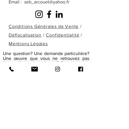
Email :
seb_arcouet@yahoo.fr
Conditions Générales de Vente
/
Défiscalisation
/
Confidentialité
/
Mentions Légales
Une question? Une demande particulière?
Une œuvre que vous ne retrouvez pas
dans celles présentées ici? Remplissez le
formulaire ci-dessous ou contactez-moi
directement par téléphone pour en
discuter!