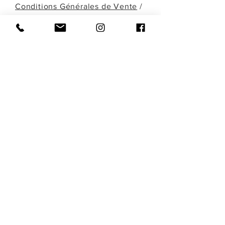
Conditions Générales de Vente
/
Défiscalisation
/
Confidentialité
/
Mentions Légales
Une question? Une demande particulière?
Une œuvre que vous ne retrouvez pas
dans celles présentées ici? Remplissez le
formulaire ci-dessous ou contactez-moi
directement par téléphone pour en
discuter!