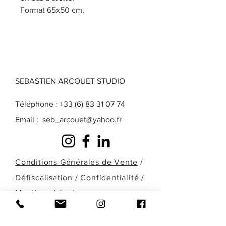
Format 65x50 cm.
SEBASTIEN ARCOUET STUDIO
Téléphone :
+33 (6) 83 31 07 74
Email :
seb_arcouet@yahoo.fr
Conditions Générales de Vente
/
Défiscalisation
/
Confidentialité
/
Mentions Légales
Une question? Une demande particulière?
Une œuvre que vous ne retrouvez pas