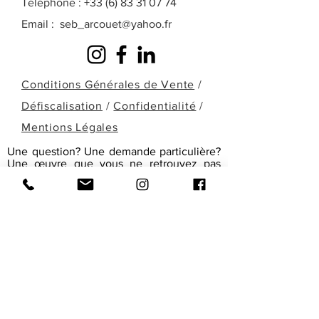
Téléphone :
+33 (6) 83 31 07 74
Email :
seb_arcouet@yahoo.fr
Conditions Générales de Vente
/
Défiscalisation
/
Confidentialité
/
Mentions Légales
Une question? Une demande particulière?
Une œuvre que vous ne retrouvez pas
dans celles présentées ici? Remplissez le
formulaire ci-dessous ou contactez-moi
directement par téléphone pour en
discuter!