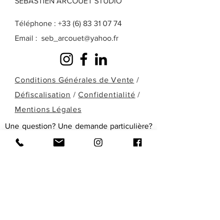
SEBASTIEN ARCOUET STUDIO
Téléphone :
+33 (6) 83 31 07 74
Email :
seb_arcouet@yahoo.fr
Conditions Générales de Vente
/
Défiscalisation
/
Confidentialité
/
Mentions Légales
Une question? Une demande particulière?
Une œuvre que vous ne retrouvez pas
dans celles présentées ici? Remplissez le
formulaire ci-dessous ou contactez-moi
directement par téléphone pour en
discuter!