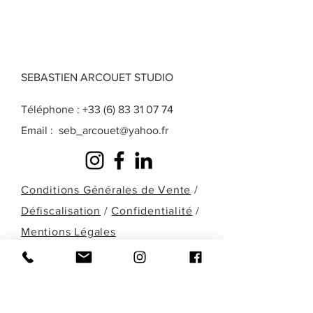
SEBASTIEN ARCOUET STUDIO
Téléphone :
+33 (6) 83 31 07 74
Email :
seb_arcouet@yahoo.fr
Conditions Générales de Vente
/
Défiscalisation
/
Confidentialité
/
Mentions Légales
Une question? Une demande particulière?
Une œuvre que vous ne retrouvez pas
dans celles présentées ici? Remplissez le
formulaire ci-dessous ou contactez-moi
directement par téléphone pour en