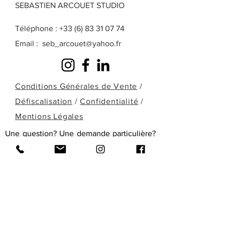
SEBASTIEN ARCOUET STUDIO
Téléphone :
+33 (6) 83 31 07 74
Email :
seb_arcouet@yahoo.fr
Conditions Générales de Vente
/
Défiscalisation
/
Confidentialité
/
Mentions Légales
Une question? Une demande particulière?
Une œuvre que vous ne retrouvez pas
dans celles présentées ici? Remplissez le
formulaire ci-dessous ou contactez-moi
directement par téléphone pour en
discuter!