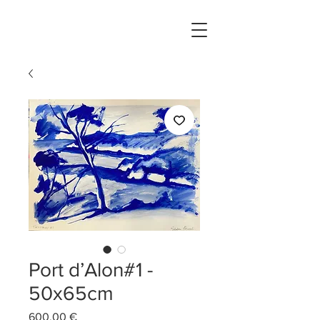
Port d’Alon#1 -
50x65cm
Prix
600,00 €