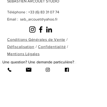
SEBASTIEN ARCOUET STUDIO
Téléphone :
+33 (6) 83 31 07 74
Email :
seb_arcouet@yahoo.fr
Conditions Générales de Vente
/
Défiscalisation
/
Confidentialité
/
Mentions Légales
Une question? Une demande particulière?
Une œuvre que vous ne retrouvez pas
dans celles présentées ici? Remplissez le
formulaire ci-dessous ou contactez-moi
directement par téléphone pour en
discuter!