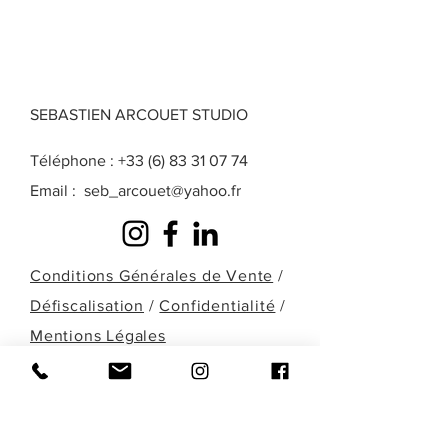
SEBASTIEN ARCOUET STUDIO
Téléphone :
+33 (6) 83 31 07 74
Email :
seb_arcouet@yahoo.fr
Conditions Générales de Vente
/
Défiscalisation
/
Confidentialité
/
Mentions Légales
Une question? Une demande particulière?
Une œuvre que vous ne retrouvez pas
dans celles présentées ici? Remplissez le
formulaire ci-dessous ou contactez-moi
directement par téléphone pour en