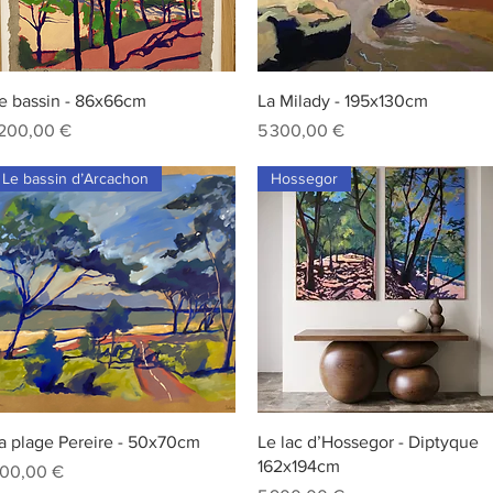
Aperçu rapide
Aperçu rapide
e bassin - 86x66cm
La Milady - 195x130cm
rix
Prix
 200,00 €
5 300,00 €
Le bassin d’Arcachon
Hossegor
Aperçu rapide
Aperçu rapide
a plage Pereire - 50x70cm
Le lac d’Hossegor - Diptyque
162x194cm
rix
00,00 €