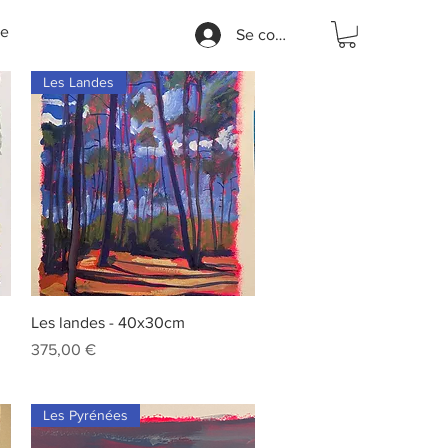
e
Se connecter
Les Landes
Aperçu rapide
Les landes - 40x30cm
Prix
375,00 €
Les Pyrénées