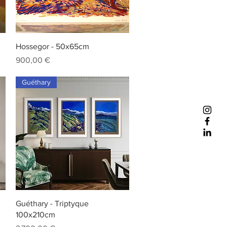
Aperçu rapide
Hossegor - 50x65cm
Prix
900,00 €
Guéthary
Aperçu rapide
Guéthary - Triptyque
100x210cm