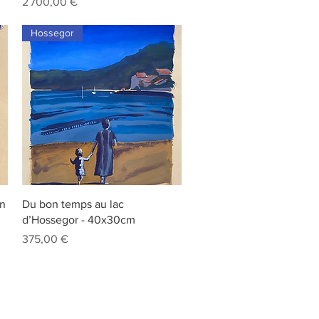
Prix
2 700,00 €
Hossegor
Aperçu rapide
in
Du bon temps au lac
d’Hossegor - 40x30cm
Prix
375,00 €