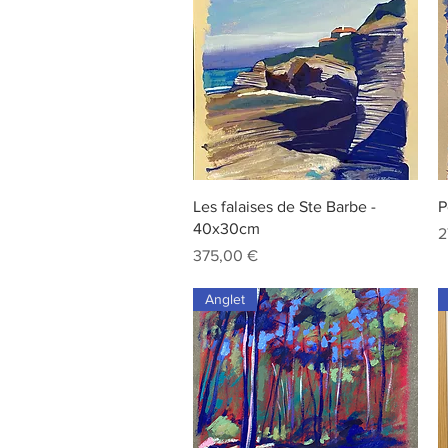
Aperçu rapide
Les falaises de Ste Barbe -
P
40x30cm
P
2
Prix
375,00 €
Anglet