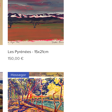
Aperçu rapide
Les Pyrénées - 15x21cm
Prix
150,00 €
Hossegor