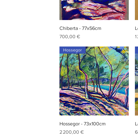
Aperçu rapide
Chiberta - 77x56cm
L
Prix
P
700,00 €
1
Hossegor
Aperçu rapide
Hossegor - 73x100cm
L
Prix
P
2 200,00 €
6