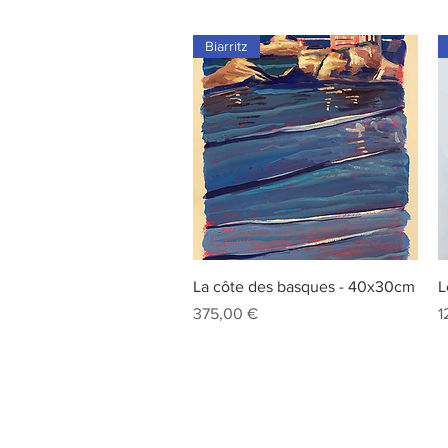
Biarritz
Aperçu rapide
La côte des basques - 40x30cm
L
Prix
P
375,00 €
1