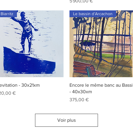
Prix
5 900,00 €
Biarritz
Le bassin d’Arcachon
Aperçu rapide
Aperçu rapide
evitation - 30x21xm
Encore le même banc au Bass
- 40x30xm
rix
20,00 €
Prix
375,00 €
Voir plus