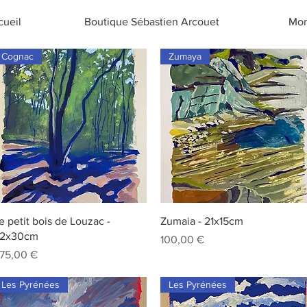
cueil
Boutique Sébastien Arcouet
Mor
Cognac
Zumaya
Aperçu rapide
Aperçu rapide
e petit bois de Louzac -
Zumaia - 21x15cm
2x30cm
Prix
100,00 €
rix
75,00 €
Les Pyrénées
Les Pyrénées