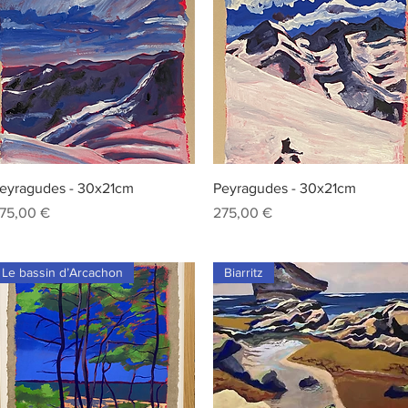
Aperçu rapide
Aperçu rapide
eyragudes - 30x21cm
Peyragudes - 30x21cm
rix
Prix
75,00 €
275,00 €
Le bassin d’Arcachon
Biarritz