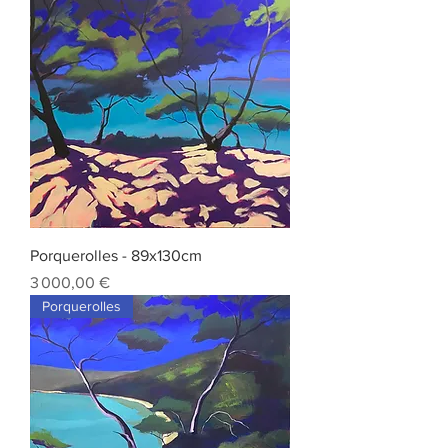
Porquerolles - 89x130cm
Prix
3 000,00 €
Porquerolles