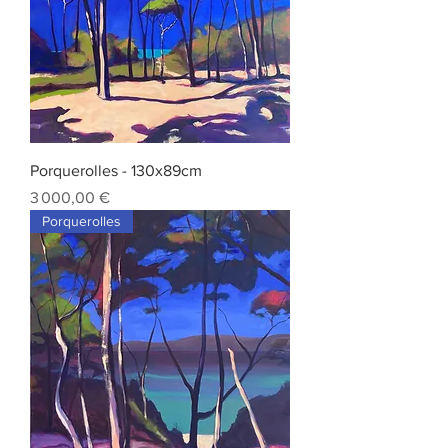
Porquerolles - 130x89cm
Prix
3 000,00 €
Porquerolles