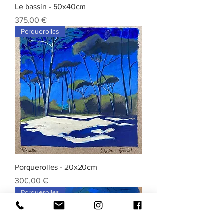
Le bassin - 50x40cm
Prix
375,00 €
Porquerolles
Porquerolles - 20x20cm
Prix
300,00 €
Porquerolles