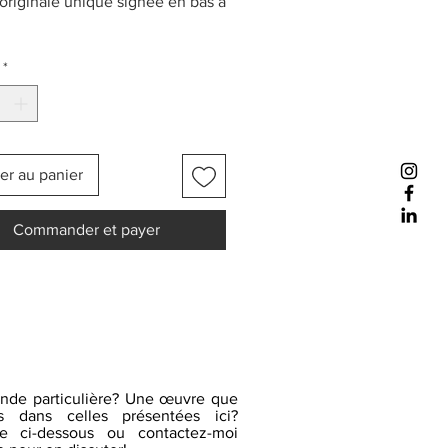
riginale unique signée en bas à
*
er au panier
Commander et payer
nde particulière? Une œuvre que
 dans celles présentées ici?
re ci-dessous ou contactez-moi