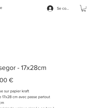
e
Se connecter
segor - 17x28cm
Prix
,00 €
e sur papier kraft
e 17x28 cm avec passe partout
cm