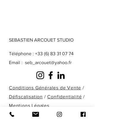
SEBASTIEN ARCOUET STUDIO
Téléphone :
+33 (6) 83 31 07 74
Email :
seb_arcouet@yahoo.fr
Conditions Générales de Vente
/
Défiscalisation
/
Confidentialité
/
Mentions Légales
Une question? Une demande particulière?
Une œuvre que vous ne retrouvez pas
dans celles présentées ici? Remplissez le
formulaire ci-dessous ou contactez-moi